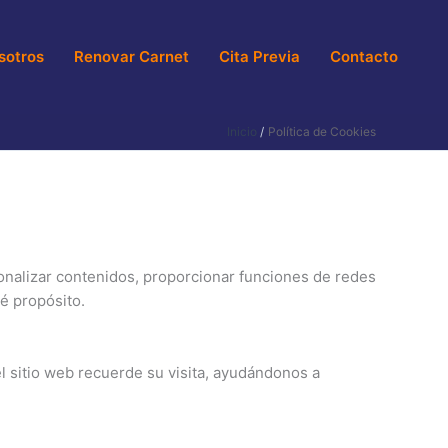
sotros
Renovar Carnet
Cita Previa
Contacto
Inicio
Política de Cookies
sonalizar contenidos, proporcionar funciones de redes
ué propósito.
l sitio web recuerde su visita, ayudándonos a