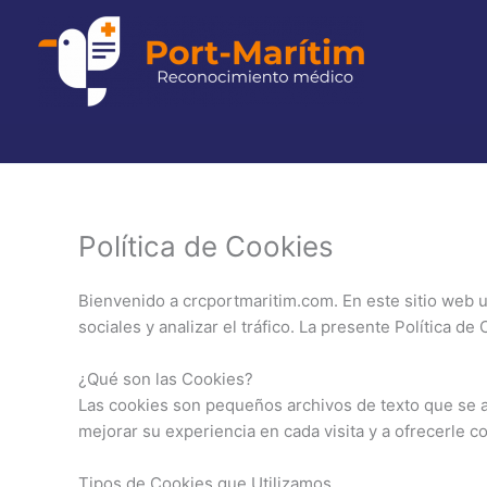
Ir
al
contenido
Política de Cookies
Bienvenido a crcportmaritim.com. En este sitio web u
sociales y analizar el tráfico. La presente Política d
¿Qué son las Cookies?
Las cookies son pequeños archivos de texto que se al
mejorar su experiencia en cada visita y a ofrecerle c
Tipos de Cookies que Utilizamos